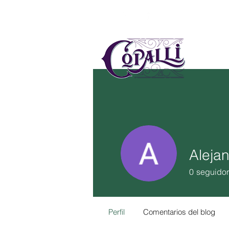
US
MÉ
Alejan
0
seguido
Perfil
Comentarios del blog