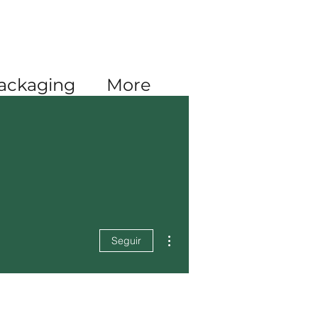
Iniciar sesión
ackaging
More
Más acciones
Seguir