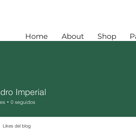
A
+1 520 445 4782
XICO
+52 1 (722) 647 9556
Home
About
Shop
P
dro Imperial
res
0
seguidos
Likes del blog