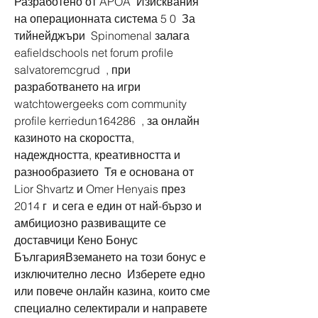
Разработено от APOA  Изисквания 
на операционната система 5 0  За 
тийнейджъри  Spinomenal залага   
eafieldschools net forum profile 
salvatoremcgrud  , при 
разработването на игри   
watchtowergeeks com community 
profile kerriedun164286  , за онлайн 
казиното на скоростта, 
надеждността, креативността и 
разнообразието  Тя е основана от 
Lior Shvartz и Omer Henyais през 
2014 г  и сега е един от най-бързо и 
амбициозно развиващите се 
доставчици Кено Бонус 
БългарияВземането на този бонус е 
изключително лесно  Изберете едно 
или повече онлайн казина, които сме 
специално селектирали и направете 