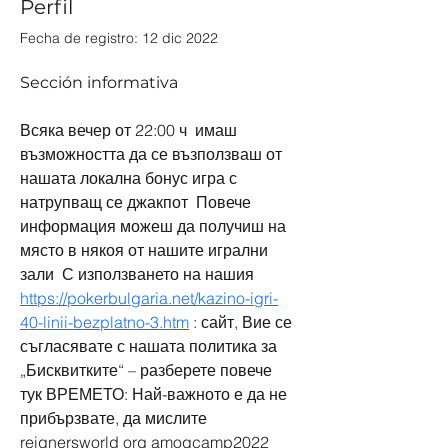
Perfil
Fecha de registro: 12 dic 2022
Sección informativa
Всяка вечер от 22:00 ч  имаш 
възможността да се възползваш от 
нашата локална бонус игра с 
натрупващ се джакпот  Повече 
информация можеш да получиш на 
място в някоя от нашите игрални 
зали  С използването на нашия  
https://pokerbulgaria.net/kazino-igri-
40-linii-bezplatno-3.htm
 : сайт, Вие се 
съгласявате с нашата политика за 
„Бисквитките“ – разберете повече 
тук ВРЕМЕТО: Най-важното е да не 
прибързвате, да мислите   
reignersworld org amogcamp2022 