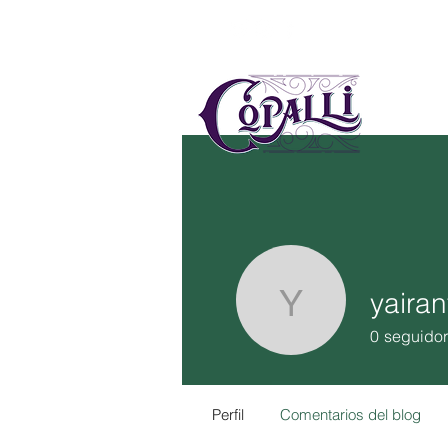
US
MÉ
yaira
yairanton
0
seguido
Perfil
Comentarios del blog