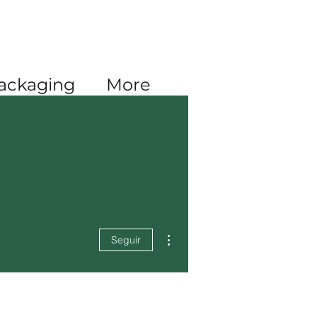
Iniciar sesión
ackaging
More
Más acciones
Seguir